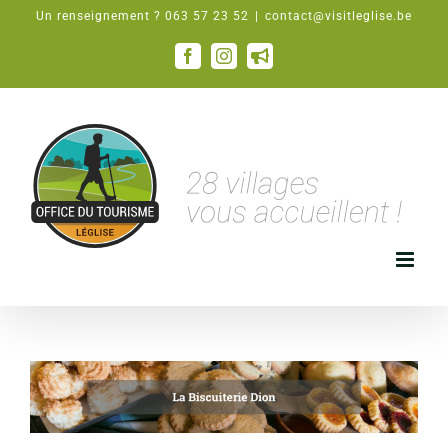
Passer
Un renseignement ? 063 57 23 52
|
contact@visitleglise.be
au
contenu
Facebook
Instagram
Email