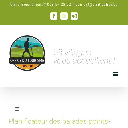
Passer
Un renseignement ? 063 57 23 52
|
contact@visitleglise.be
au
contenu
Facebook
Instagram
Email
Toggle
Navigation
Planificateur des balades points-
Poinds-noeuds