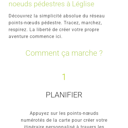
noeuds pédestres à Léglise
Balades balisées
Découvrez la simplicité absolue du réseau
points-nœuds pédestre. Tracez, marchez,
respirez. La liberté de créer votre propre
Sentiers et balades thématiques
aventure commence ici.
Comment ça marche ?
Autres balades
Géocaching
1
Tourisme pour tous – PBS
PLANIFIER
Balades guidées nature
Appuyez sur les points-nœuds
numérotés de la carte pour créer votre
itinéraire personnalisé à travers les
Activités en groupe