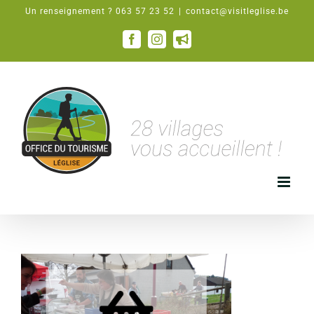
Passer
Un renseignement ? 063 57 23 52
|
contact@visitleglise.be
au
contenu
Facebook
Instagram
Email