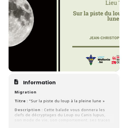
Information
Migration
Titre
: “Sur la piste du loup à la pleine lune »
Description
:
Cette balade vous donnera les
clefs de décryptages du Loup ou Canis lupus,
son mode de vie, son comportement, ses traces
et indices. Nous irons explorer l’histoire pour