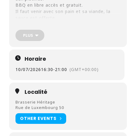
BBQ en libre accès et gratuit.
Il faut venir avec
son pain et sa viande, la
sauce est offerte.
DjSet Miss Nath H Lee + Fo.Z (Résident)
PLUS
Horaire
10/07/2026
16:30
-
21:00
(GMT+00:00)
Localité
Brasserie Héritage
Rue de Luxembourg 50
OTHER EVENTS