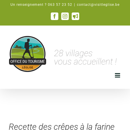
Passer
Un renseignement ? 063 57 23 52
|
contact@visitleglise.be
au
contenu
Facebook
Instagram
Email
Recette des crêpes à la farine