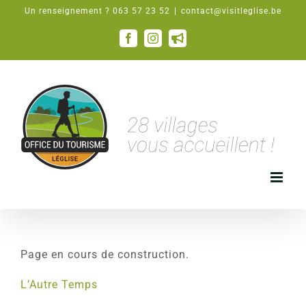
Passer
Un renseignement ? 063 57 23 52
|
contact@visitleglise.be
au
contenu
Facebook
Instagram
Email
Page en cours de construction.
L’Autre Temps