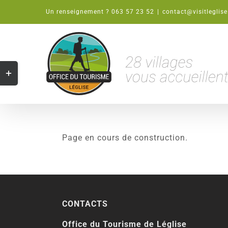
Passer
Un renseignement ? 063 57 23 52
|
contact@visitleglise
au
contenu
Bascule
de
la
zone
de
la
Page en cours de construction.
barre
coulissante
CONTACTS
Office du Tourisme de Léglise