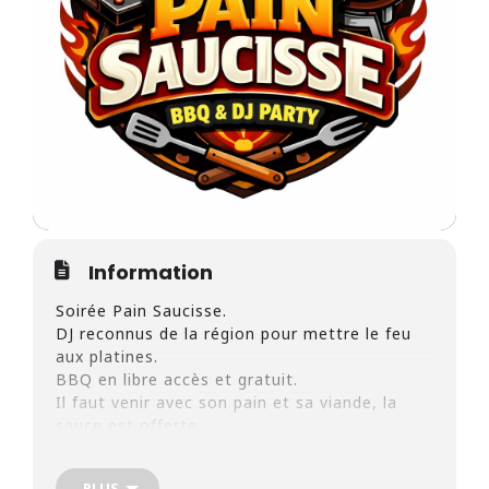
Information
Soirée Pain Saucisse.
DJ reconnus de la région pour mettre le feu
aux platines.
BBQ en libre accès et gratuit.
Il faut venir avec
son pain et sa viande, la
sauce est offerte.
DjSet Insomnia + Fo.Z (résident).
PLUS