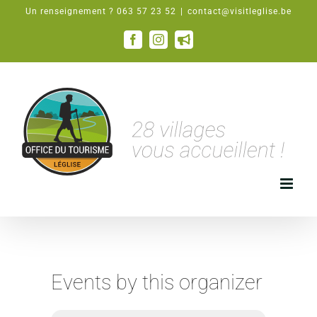
Passer
Un renseignement ? 063 57 23 52
|
contact@visitleglise.be
au
contenu
Facebook
Instagram
Email
Events by this organizer