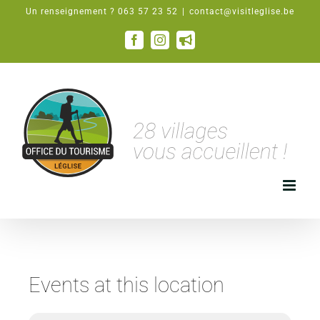
Passer
Un renseignement ? 063 57 23 52
|
contact@visitleglise.be
au
contenu
Facebook
Instagram
Email
Events at this location