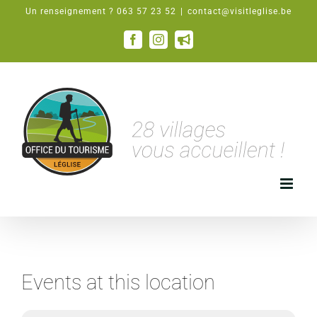
Passer
Un renseignement ? 063 57 23 52
|
contact@visitleglise.be
au
contenu
Facebook
Instagram
Email
Events at this location