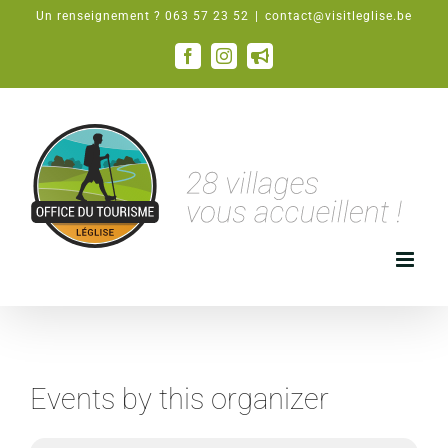
Passer
Un renseignement ? 063 57 23 52
|
contact@visitleglise.be
au
contenu
Facebook
Instagram
Email
Events by this organizer