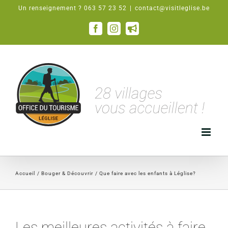
Passer
Un renseignement ? 063 57 23 52
|
contact@visitleglise.be
au
contenu
Facebook
Instagram
Email
Accueil
Bouger & Découvrir
Que faire avec les enfants à Léglise?
Les meilleures activités à faire