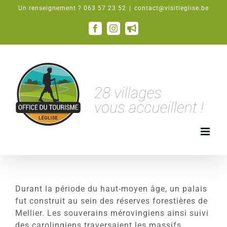
Passer
Un renseignement ? 063 57 23 52
|
contact@visitleglise.be
au
contenu
Facebook
Instagram
Email
Durant la période du haut-moyen âge, un palais
fut construit au sein des réserves forestières de
Mellier. Les souverains mérovingiens ainsi suivi
des carolingiens traversaient les massifs